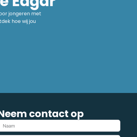
ze Edgar
voor jongeren met
ek hoe wij jou
Neem contact op