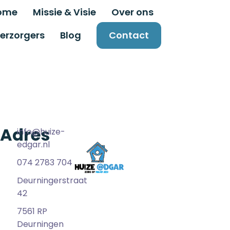
ome
Missie & Visie
Over ons
erzorgers
Blog
Contact
Adres
info@huize-
edgar.nl
074 2783 704
Deurningerstraat
42
7561 RP
Deurningen